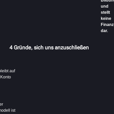
Bildun
und
stellt
keine
Finanz
dar.
4 Gründe, sich uns anzuschließen
leibt auf
Konto
er
odell ist