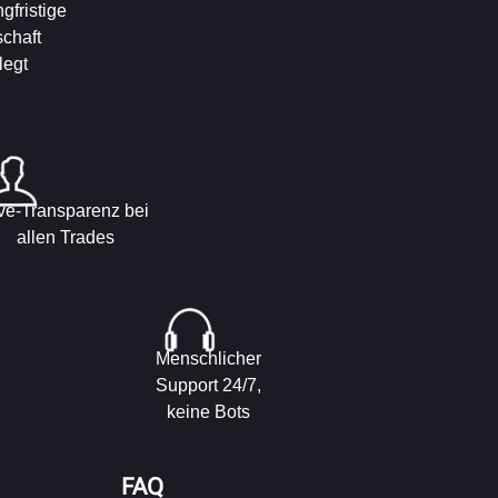
ngfristige
schaft
legt
ve-Transparenz bei
allen Trades
Menschlicher
Support 24/7,
keine Bots
FAQ