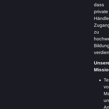
dass
private
Händle
Zugan
zu
hochwe
Bildun
verdie
Unser
Missio
Te
vo
Ma
un
An