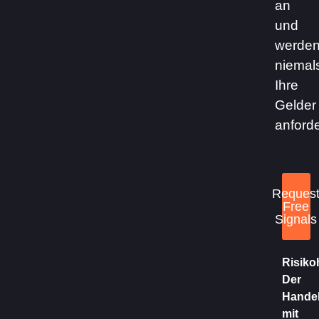
an
und
werde
niemal
Ihre
Gelder
anforde
Reques
Free
Signals
Risiko
Der
Hande
mit