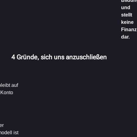
Bildun
und
stellt
keine
Finanz
dar.
4 Gründe, sich uns anzuschließen
leibt auf
Konto
er
odell ist