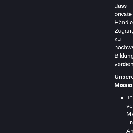
dass
private
Händle
Zugan
zu
hochwe
Bildun
verdie
Unser
Missio
Te
vo
Ma
un
An