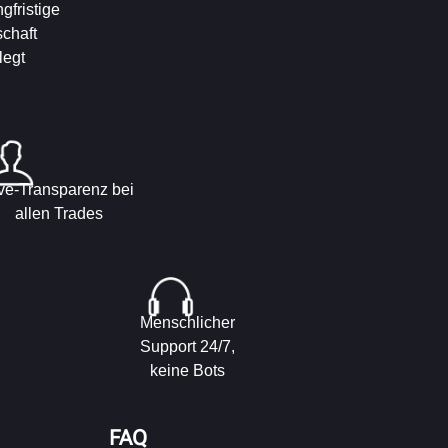
ngfristige
schaft
legt
ve-Transparenz bei
allen Trades
Menschlicher
Support 24/7,
keine Bots
FAQ