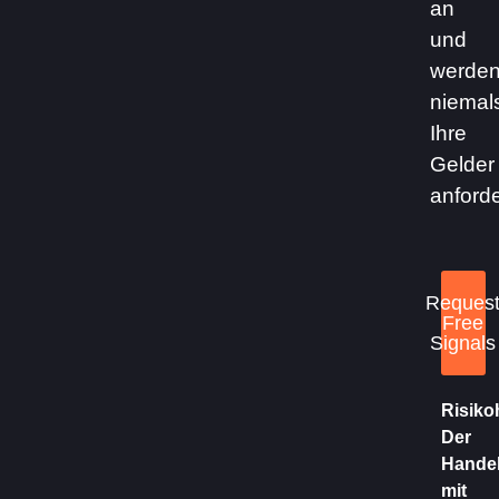
an
und
werde
niemal
Ihre
Gelder
anforde
Reques
Free
Signals
Risiko
Der
Hande
mit