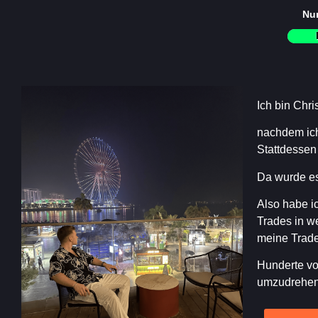
Nur
Ich bin Chri
nachdem ich
Stattdessen 
Da wurde es
Also habe ic
Trades in we
meine Trades
Hunderte vo
umzudrehen?