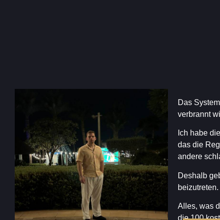
Das System i
verbrannt w
Ich habe di
das die Reg
andere schla
Deshalb geb
beizutreten.
Alles, was d
die 100 kos