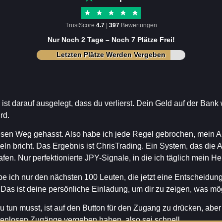
TrustScore
4.7
|
397
Bewertungen
Nur Noch 2 Tage – Noch 7 Plätze Frei!
Letzten Plätze Werden Vergeben
st darauf ausgelegt, dass du verlierst. Dein Geld auf der Bank
ird.
esen Weg gehasst. Also habe ich jede Regel gebrochen, mein Ab
eln bricht. Das Ergebnis ist ChrisTrading. Ein System, das di
fen. Nur perfektionierte JPY-Signale, in die ich täglich mein He
e ich nur den nächsten 100 Leuten, die jetzt eine Entscheidung
 Das ist deine persönliche Einladung, um dir zu zeigen, was mög
u tun musst, ist auf den Button für den Zugang zu drücken, aber
tenlosen Zugänge vergeben haben, also sei schnell.