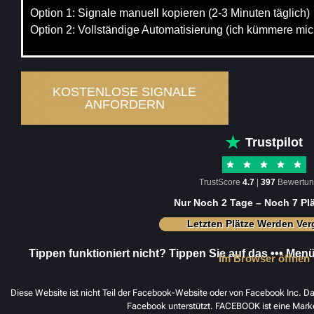
Option 1: Signale manuell kopieren (2-3 Minuten täglich)
Option 2: Vollständige Automatisierung (ich kümmere mic
KOSTENLOSE SIGNALE
ANFORDERN
Trustpilot
TrustScore
4.7
|
397
Bewertu
Nur Noch 2 Tage – Noch 7 Plä
Letzten Plätze Werden Ve
Tippen funktioniert nicht? Tippen Sie auf das ••• Me
Im Browser öffnen
Diese Website ist nicht Teil der Facebook-Website oder von Facebook Inc. Da
Facebook unterstützt. FACEBOOK ist eine Mar