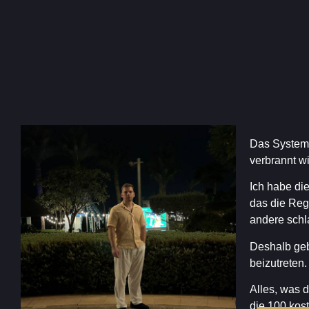
Das System i
verbrannt w
Ich habe di
das die Reg
andere schla
Deshalb geb
beizutreten.
Alles, was d
die 100 kos