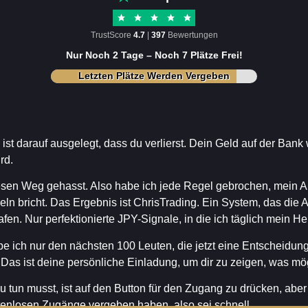
TrustScore
4.7
|
397
Bewertungen
Nur Noch 2 Tage – Noch 7 Plätze Frei!
Letzten Plätze Werden Vergeben
st darauf ausgelegt, dass du verlierst. Dein Geld auf der Bank
ird.
esen Weg gehasst. Also habe ich jede Regel gebrochen, mein Ab
eln bricht. Das Ergebnis ist ChrisTrading. Ein System, das di
fen. Nur perfektionierte JPY-Signale, in die ich täglich mein He
e ich nur den nächsten 100 Leuten, die jetzt eine Entscheidung
 Das ist deine persönliche Einladung, um dir zu zeigen, was mög
u tun musst, ist auf den Button für den Zugang zu drücken, aber
tenlosen Zugänge vergeben haben, also sei schnell.